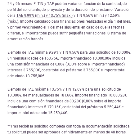
24 y 96 meses. El TIN y TAE podrán variar en función de la cantidad, del
perfil del solicitante, del proyecto y de la duración del préstamo. Variación
de la
TAE 9,99% (min.) y 13,75% (máx.)
y TIN 9,56% (mín.) y 12,69%
(máx.). Importe calculado para financiaciones realizadas el día 1 del mes,
y primer vencimiento el 1 del mes siguiente; en caso de que las fechas
difieran, el importe total puede sufrir pequeñas variaciones. Sistema de
amortización francés.
Ejemplo de TAE mínima 9,99%
y TIN 9,56% para una solicitud de 10.000€,
84 mensualidades de 163,75€, importe financiado 10.000,00€ incluida
una comisión financiada de 0,00€ (0,00% sobre el importe financiado),
intereses 3.755,00€, coste total del préstamo 3.755,00€ e importe total
adeudado 13.755,00€.
Ejemplo de TAE máxima 13,75%
y TIN 12,69% para una solicitud de
10.000€, 84 mensualidades de 181,66€, importe financiado 10.080,28€
incluida una comisión financiada de 80,28€ (0,80% sobre el importe
financiado), intereses 5.179,16€, coste total del préstamo 5.259,44€ e
importe total adeudado 15.259,44€.
**Tras recibir la solicitud completa con toda la documentación solicitada
tu solicitud puede ser aprobada definitivamente en menos de 48 horas.