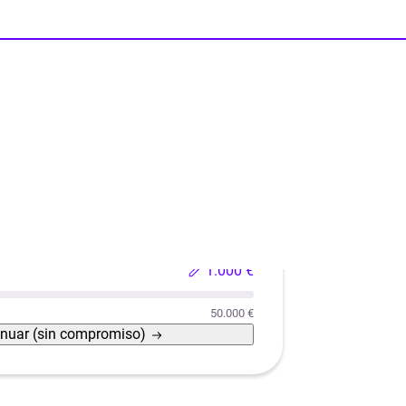
Reformas
Reforma de casas con eficiencia energética
1.000 €
50.000 €
inuar
(sin compromiso)