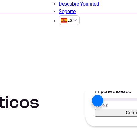
Descubre Younited
Soporte
Es
s
Proyecto
 muebles
Unificar créditos
Importe deseado
ticos
1.000 €
Cont