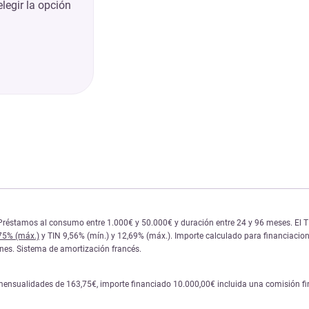
legir la opción
réstamos al consumo entre 1.000€ y 50.000€ y duración entre 24 y 96 meses. El TIN y
,75% (máx.)
y TIN 9,56% (mín.) y 12,69% (máx.). Importe calculado para financiacione
iones. Sistema de amortización francés.
mensualidades de 163,75€, importe financiado 10.000,00€ incluida una comisión fina