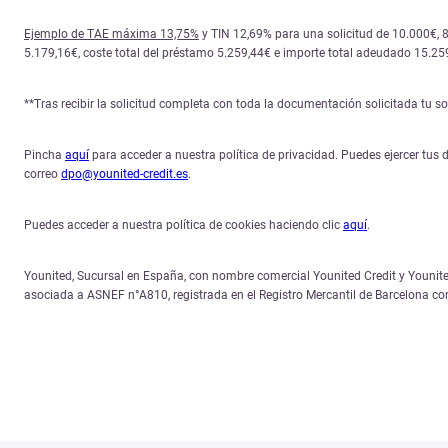
Ejemplo de TAE máxima 13,75%
y TIN 12,69% para una solicitud de 10.000€, 
5.179,16€, coste total del préstamo 5.259,44€ e importe total adeudado 15.25
**Tras recibir la solicitud completa con toda la documentación solicitada tu 
Pincha
aquí
para acceder a nuestra política de privacidad. Puedes ejercer tus d
correo
dpo@younited-credit.es
.
Puedes acceder a nuestra política de cookies haciendo clic
aquí
.
Younited, Sucursal en España, con nombre comercial Younited Credit y Younited
asociada a ASNEF n°A810, registrada en el Registro Mercantil de Barcelona c