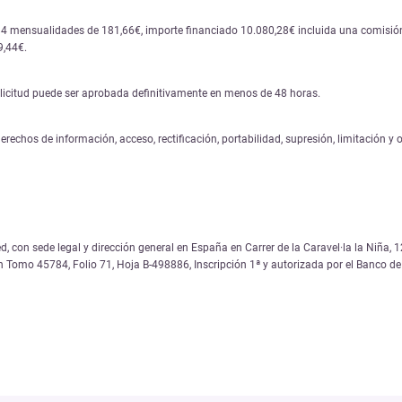
84 mensualidades de 181,66€, importe financiado 10.080,28€ incluida una comisión 
9,44€.
solicitud puede ser aprobada definitivamente en menos de 48 horas.
erechos de información, acceso, rectificación, portabilidad, supresión, limitación y
, con sede legal y dirección general en España en Carrer de la Caravel·la la Niña
on Tomo 45784, Folio 71, Hoja B-498886, Inscripción 1ª y autorizada por el Banco 