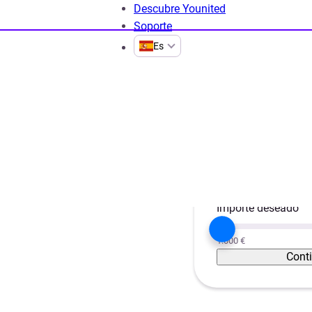
Descubre Younited
Soporte
Es
ra préstamos personales
Préstamos personales rápidos
Proyecto
sonales
Unificar créditos
Importe deseado
1.000 €
Cont