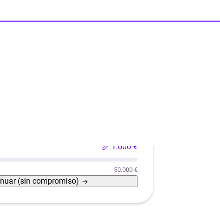
Reformas
Reforma de casas con eficiencia energética
1.000 €
50.000 €
inuar
(sin compromiso)