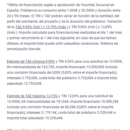
*Oferta de financiación sujeta a aprobación de Younited, Sucursal en
España. Préstamos al consumo entre 1.000€ y 50.000€ y duración entre
24 y 96 meses. El TIN y TAE podrán variar en función de la cantidad, del
perfil del solicitante, del proyecto y de la duración del préstamo. Variación
de la
TAE 9,99% (min.) y 13,75% (máx.)
y TIN 9,56% (mín.) y 12,69%
(máx.). Importe calculado para financiaciones realizadas el día 1 del mes,
y primer vencimiento el 1 del mes siguiente; en caso de que las fechas
difieran, el importe total puede sufrir pequeñas variaciones. Sistema de
amortización francés.
Ejemplo de TAE mínima 9,99%
y TIN 9,56% para una solicitud de 10.000€,
84 mensualidades de 163,75€, importe financiado 10.000,00€ incluida
una comisión financiada de 0,00€ (0,00% sobre el importe financiado),
intereses 3.755,00€, coste total del préstamo 3.755,00€ e importe total
adeudado 13.755,00€.
Ejemplo de TAE máxima 13,75%
y TIN 12,69% para una solicitud de
10.000€, 84 mensualidades de 181,66€, importe financiado 10.080,28€
incluida una comisión financiada de 80,28€ (0,80% sobre el importe
financiado), intereses 5.179,16€, coste total del préstamo 5.259,44€ e
importe total adeudado 15.259,44€.