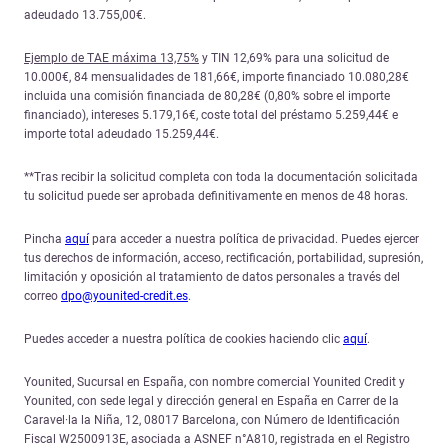
adeudado 13.755,00€.
Ejemplo de TAE máxima 13,75%
y TIN 12,69% para una solicitud de
10.000€, 84 mensualidades de 181,66€, importe financiado 10.080,28€
incluida una comisión financiada de 80,28€ (0,80% sobre el importe
financiado), intereses 5.179,16€, coste total del préstamo 5.259,44€ e
importe total adeudado 15.259,44€.
**Tras recibir la solicitud completa con toda la documentación solicitada
tu solicitud puede ser aprobada definitivamente en menos de 48 horas.
Pincha
aquí
para acceder a nuestra política de privacidad. Puedes ejercer
tus derechos de información, acceso, rectificación, portabilidad, supresión,
limitación y oposición al tratamiento de datos personales a través del
correo
dpo@younited-credit.es
.
Puedes acceder a nuestra política de cookies haciendo clic
aquí
.
Younited, Sucursal en España, con nombre comercial Younited Credit y
Younited, con sede legal y dirección general en España en Carrer de la
Caravel·la la Niña, 12, 08017 Barcelona, con Número de Identificación
Fiscal W2500913E, asociada a ASNEF n°A810, registrada en el Registro