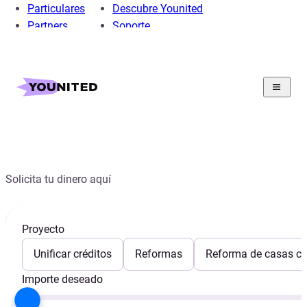
Particulares
Descubre Younited
Partners
Soporte
Home
Préstamo Personal
Simulador
Préstamos de 30000 euros
Préstamos de 30000€
Solicita tu dinero aquí
Proyecto
Unificar créditos
Reformas
Reforma de casas con
Importe deseado