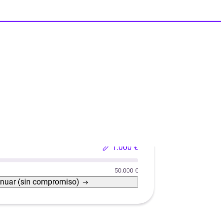
?
Reformas
Reforma de casas con eficiencia energética
1.000 €
50.000 €
inuar
(sin compromiso)