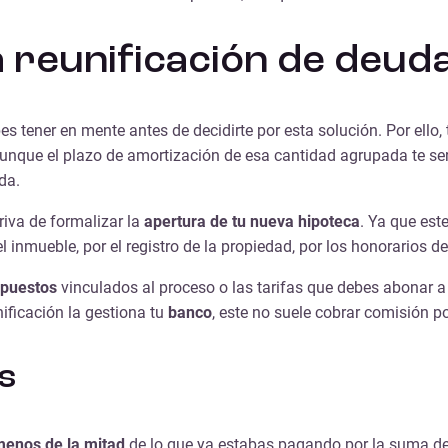
 reunificación de deud
es tener en mente antes de decidirte por esta solución. Por ello
 aunque el plazo de amortización de esa cantidad agrupada te s
da.
iva de formalizar la
apertura de tu nueva hipoteca
. Ya que est
l inmueble, por el registro de la propiedad, por los honorarios 
mpuestos
vinculados al proceso o las tarifas que debes abonar a
ificación la gestiona tu
banco
, este no suele cobrar comisión po
s
menos de la mitad
de lo que ya estabas pagando por la suma de