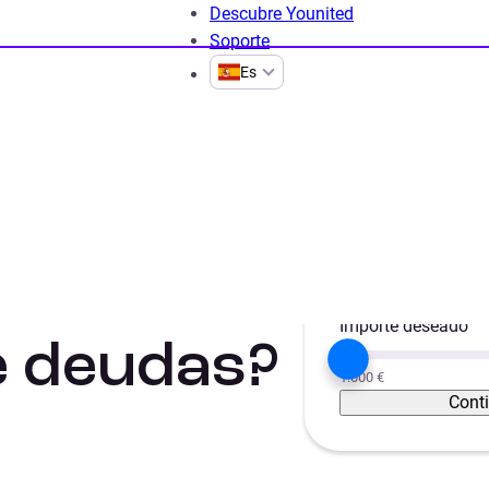
Descubre Younited
Soporte
Es
car créditos
¿Qué gastos implica una reunificación de deudas
Proyecto
lica una
Unificar créditos
Importe deseado
e deudas?
1.000 €
Cont