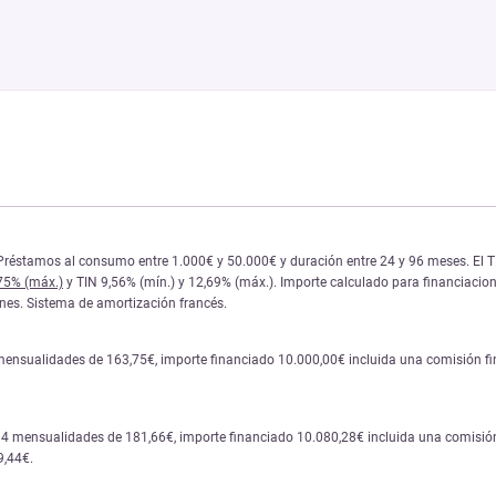
réstamos al consumo entre 1.000€ y 50.000€ y duración entre 24 y 96 meses. El TIN y
,75% (máx.)
y TIN 9,56% (mín.) y 12,69% (máx.). Importe calculado para financiacione
iones. Sistema de amortización francés.
mensualidades de 163,75€, importe financiado 10.000,00€ incluida una comisión fina
84 mensualidades de 181,66€, importe financiado 10.080,28€ incluida una comisión 
9,44€.