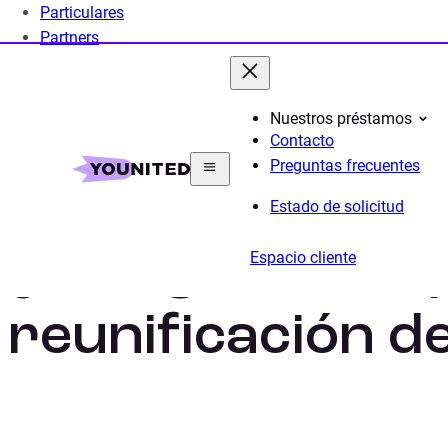
Particulares
Partners
Nuestros préstamos
Contacto
Home
Préstamo Unificar Créditos
Guia para unifi
Preguntas frecuentes
Estado de solicitud
¿Qué gastos imp
Espacio cliente
reunificación d