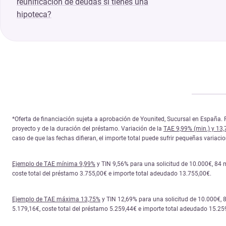
reunificación de deudas si tienes una
hipoteca?
*Oferta de financiación sujeta a aprobación de Younited, Sucursal en España. P
proyecto y de la duración del préstamo. Variación de la
TAE 9,99% (min.) y 13
caso de que las fechas difieran, el importe total puede sufrir pequeñas variac
Ejemplo de TAE mínima 9,99%
y TIN 9,56% para una solicitud de 10.000€, 84 
coste total del préstamo 3.755,00€ e importe total adeudado 13.755,00€.
Ejemplo de TAE máxima 13,75%
y TIN 12,69% para una solicitud de 10.000€, 
5.179,16€, coste total del préstamo 5.259,44€ e importe total adeudado 15.25