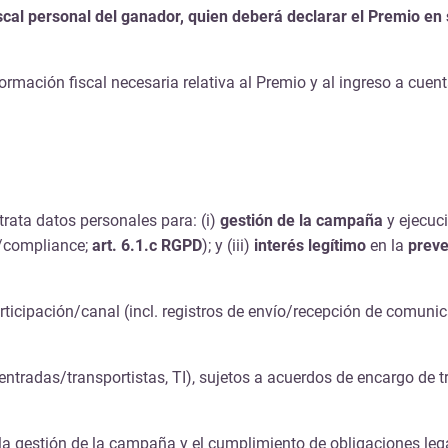
iscal personal del ganador, quien deberá declarar el Premio en
ormación fiscal necesaria relativa al Premio y al ingreso a cuent
trata datos personales para: (i)
gestión de la campaña
y ejecuc
s/compliance;
art. 6.1.c RGPD
); y (iii)
interés legítimo
en la
preve
articipación/canal (incl. registros de envío/recepción de comuni
 entradas/transportistas, TI), sujetos a acuerdos de encargo de 
la gestión de la campaña y el cumplimiento de obligaciones lega