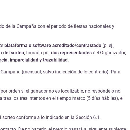
iodo de la Campaña con el periodo de fiestas nacionales y
nte
plataforma o software acreditado/contrastado
(p. ej.,
a del sorteo
, firmada por
dos representantes
del Organizador,
cia, imparcialidad y trazabilidad
.
a Campaña (mensual, salvo indicación de lo contrario). Para
por orden si el ganador no es localizable, no responde o no
 tras los tres intentos en el tiempo marco (5 días hábiles), el
el sorteo conforme a lo indicado en la Sección 6.1.
ontacto. De no hacerlo, el premio pasará al siguiente suplente,