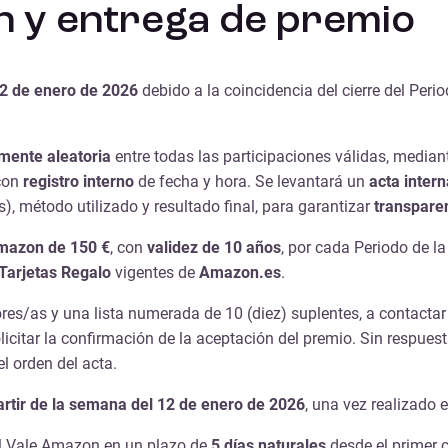
n y entrega de premio
12 de enero de 2026
debido a la coincidencia del cierre del Per
lmente aleatoria
entre todas las participaciones válidas, media
con
registro interno
de fecha y hora. Se levantará un
acta intern
, método utilizado y resultado final, para garantizar
transparen
Amazon de 150 €
, con
validez de 10 años
, por cada Periodo de l
Tarjetas Regalo
vigentes de
Amazon.es
.
res/as y una lista numerada de 10 (diez) suplentes, a contactar 
icitar la confirmación de la aceptación del premio. Sin respuesta
l orden del acta.
partir de la semana del 12 de enero de 2026
, una vez realizado 
l Vale Amazon en un plazo de
5 días naturales
desde el primer c