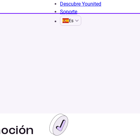
Descubre Younited
Soporte
Es
 «Tu opinión tiene
moción