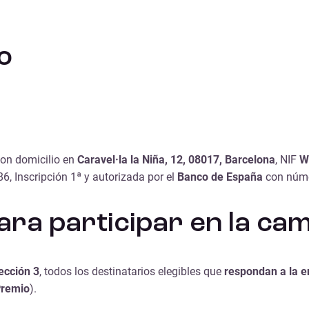
o
con domicilio en
Caravel·la la Niña, 12, 08017, Barcelona
, NIF
W
, Inscripción 1ª y autorizada por el
Banco de España
con núme
para participar en la c
ección 3
, todos los destinatarios elegibles que
respondan a la 
remio
).