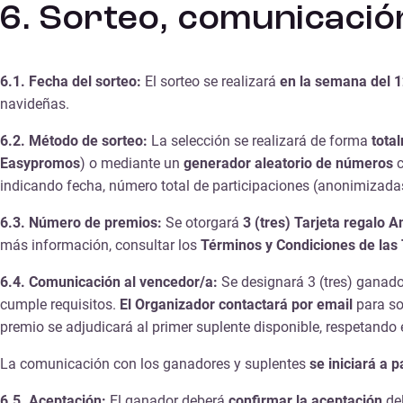
6. Sorteo, comunicació
6.1. Fecha del sorteo:
El sorteo se realizará
en la semana del 
navideñas.
6.2. Método de sorteo:
La selección se realizará de forma
tota
Easypromos
) o mediante un
generador aleatorio de números
indicando fecha, número total de participaciones (anonimizadas)
6.3. Número de premios:
Se otorgará
3 (tres) Tarjeta regalo 
más información, consultar los
Términos y Condiciones de las 
6.4. Comunicación al vencedor/a:
Se designará 3 (tres) ganado
cumple requisitos.
El Organizador contactará
por email
para sol
premio se adjudicará al primer suplente disponible, respetando e
La comunicación con los ganadores y suplentes
se iniciará a 
6.5. Aceptación:
El ganador deberá
confirmar la aceptación
de