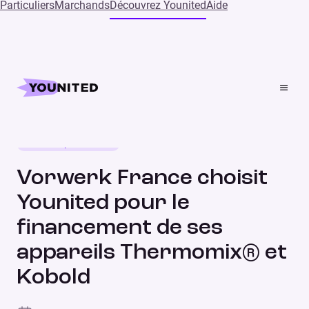
Particuliers
Marchands
Découvrez Younited
Aide
Home
Press
Vorwerk France choisit Younited pour le financement de
ses appareils Thermomix® et Kobold
Nouveau partenariat
COMMUNIQUÉ DE PRESSE
Vorwerk France choisit
Younited pour le
financement de ses
appareils Thermomix® et
Kobold