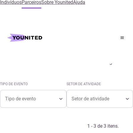
Indivíduos
Parceiros
Sobre Younited
Ajuda
Inicial
Events
Agenda
Consultar os últimos eventos Younited na agenda.
TIPO DE EVENTO
SETOR DE ATIVIDADE
Tipo de evento
Setor de atividade
TIPO DE EVENTO
SETOR DE ATIVIDADE
Tipo de evento
Setor de atividade
1 - 3 de 3 itens.