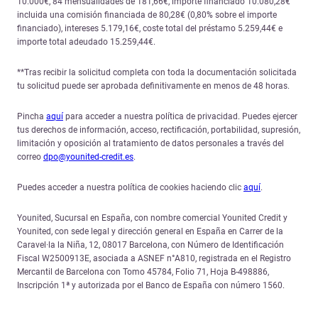
10.000€, 84 mensualidades de 181,66€, importe financiado 10.080,28€
incluida una comisión financiada de 80,28€ (0,80% sobre el importe
financiado), intereses 5.179,16€, coste total del préstamo 5.259,44€ e
importe total adeudado 15.259,44€.
**Tras recibir la solicitud completa con toda la documentación solicitada
tu solicitud puede ser aprobada definitivamente en menos de 48 horas.
Pincha
aquí
para acceder a nuestra política de privacidad. Puedes ejercer
tus derechos de información, acceso, rectificación, portabilidad, supresión,
limitación y oposición al tratamiento de datos personales a través del
correo
dpo@younited-credit.es
.
Puedes acceder a nuestra política de cookies haciendo clic
aquí
.
Younited, Sucursal en España, con nombre comercial Younited Credit y
Younited, con sede legal y dirección general en España en Carrer de la
Caravel·la la Niña, 12, 08017 Barcelona, con Número de Identificación
Fiscal W2500913E, asociada a ASNEF n°A810, registrada en el Registro
Mercantil de Barcelona con Tomo 45784, Folio 71, Hoja B-498886,
Inscripción 1ª y autorizada por el Banco de España con número 1560.