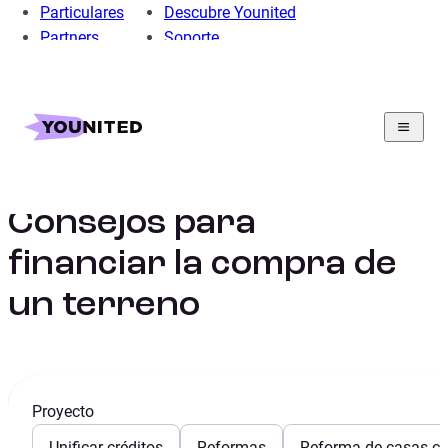
Particulares
Descubre Younited
Partners
Soporte
Home
Préstamo Personal
Préstamo Liquidez
Guía de préstamos para obtener liquidez
Consejos para financiar la compra de un terreno
Consejos para
financiar la compra de
un terreno
Proyecto
Unificar créditos
Reformas
Reforma de casas con