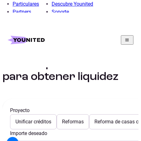
Particulares
Descubre Younited
Partners
Soporte
Home
Préstamo Personal
Préstamo Liquidez
Guía de préstamos para obtener liquidez
Guía de préstamos
para obtener liquidez
Proyecto
Unificar créditos
Reformas
Reforma de casas con
Importe deseado