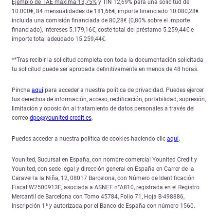
Ejemplo de TAE máxima 13,75%
y TIN 12,69% para una solicitud de
10.000€, 84 mensualidades de 181,66€, importe financiado 10.080,28€
incluida una comisión financiada de 80,28€ (0,80% sobre el importe
financiado), intereses 5.179,16€, coste total del préstamo 5.259,44€ e
importe total adeudado 15.259,44€.
**Tras recibir la solicitud completa con toda la documentación solicitada
tu solicitud puede ser aprobada definitivamente en menos de 48 horas.
Pincha
aquí
para acceder a nuestra política de privacidad. Puedes ejercer
tus derechos de información, acceso, rectificación, portabilidad, supresión,
limitación y oposición al tratamiento de datos personales a través del
correo
dpo@younited-credit.es
.
Puedes acceder a nuestra política de cookies haciendo clic
aquí
.
Younited, Sucursal en España, con nombre comercial Younited Credit y
Younited, con sede legal y dirección general en España en Carrer de la
Caravel·la la Niña, 12, 08017 Barcelona, con Número de Identificación
Fiscal W2500913E, asociada a ASNEF n°A810, registrada en el Registro
Mercantil de Barcelona con Tomo 45784, Folio 71, Hoja B-498886,
Inscripción 1ª y autorizada por el Banco de España con número 1560.