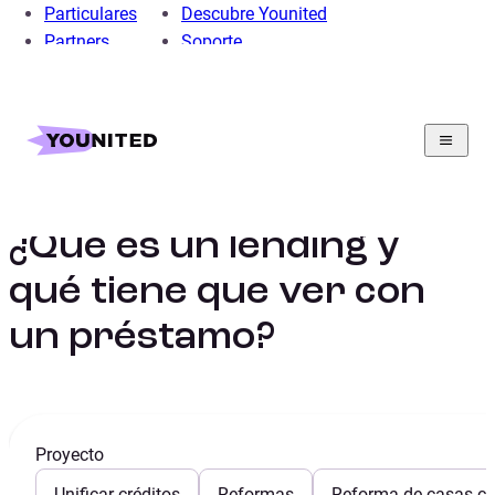
Particulares
Descubre Younited
Partners
Soporte
Home
Préstamo Personal
Préstamo Liquidez
Guía de préstamos para obtener liquidez
¿Qué es un lending y qué tiene que ver con un préstamo?
¿Qué es un lending y
qué tiene que ver con
un préstamo?
Proyecto
Unificar créditos
Reformas
Reforma de casas con