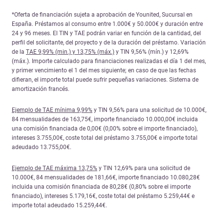
*Oferta de financiación sujeta a aprobación de Younited, Sucursal en
España. Préstamos al consumo entre 1.000€ y 50.000€ y duración entre
24 y 96 meses. El TIN y TAE podrán variar en función de la cantidad, del
perfil del solicitante, del proyecto y de la duración del préstamo. Variación
de la
TAE 9,99% (min.) y 13,75% (máx.)
y TIN 9,56% (mín.) y 12,69%
(máx.). Importe calculado para financiaciones realizadas el día 1 del mes,
y primer vencimiento el 1 del mes siguiente; en caso de que las fechas
difieran, el importe total puede sufrir pequeñas variaciones. Sistema de
amortización francés.
Ejemplo de TAE mínima 9,99%
y TIN 9,56% para una solicitud de 10.000€,
84 mensualidades de 163,75€, importe financiado 10.000,00€ incluida
una comisión financiada de 0,00€ (0,00% sobre el importe financiado),
intereses 3.755,00€, coste total del préstamo 3.755,00€ e importe total
adeudado 13.755,00€.
Ejemplo de TAE máxima 13,75%
y TIN 12,69% para una solicitud de
10.000€, 84 mensualidades de 181,66€, importe financiado 10.080,28€
incluida una comisión financiada de 80,28€ (0,80% sobre el importe
financiado), intereses 5.179,16€, coste total del préstamo 5.259,44€ e
importe total adeudado 15.259,44€.