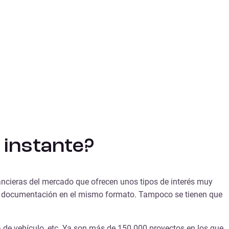
 instante?
nancieras del mercado que ofrecen unos tipos de interés muy
iar documentación en el mismo formato. Tampoco se tienen que
 de vehículo, etc. Ya son más de 150 000 proyectos en los que