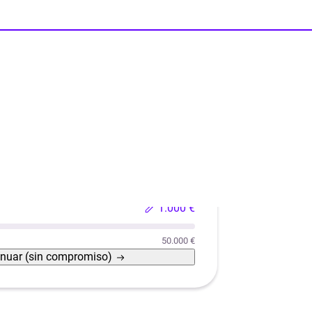
Reformas
Reforma de casas con eficiencia energética
1.000 €
50.000 €
inuar
(sin compromiso)