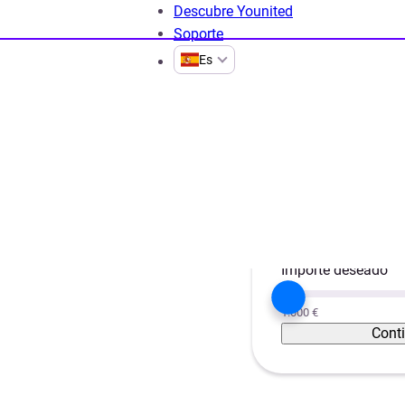
Descubre Younited
Soporte
Es
ra préstamos personales
Préstamos baratos online
Proyecto
atos
Unificar créditos
Importe deseado
1.000 €
Cont