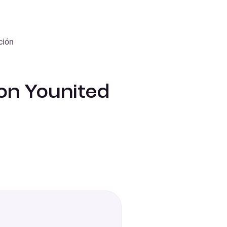
ción
con Younited