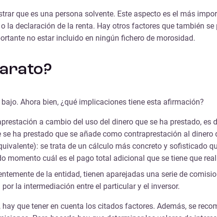
trar que es una persona solvente. Este aspecto es el más import
 o la declaración de la renta. Hay otros factores que también se
portante no estar incluido en ningún fichero de morosidad.
arato?
r bajo. Ahora bien, ¿qué implicaciones tiene esta afirmación?
restación a cambio del uso del dinero que se ha prestado, es deci
ue se ha prestado que se añade como contraprestación al dinero q
quivalente): se trata de un cálculo más concreto y sofisticado qu
momento cuál es el pago total adicional que se tiene que realiz
entemente de la entidad, tienen aparejadas una serie de comisio
r la intermediación entre el particular y el inversor.
o, hay que tener en cuenta los citados factores. Además, se reco