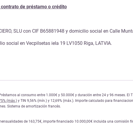
 contrato de préstamo o crédito
SLU con CIF B65881948 y domicilio social en Calle Muntane
o social en Vecpilsetas iela 19 LV1050 Riga, LATVIA.
réstamos al consumo entre 1.000€ y 50.000€ y duración entre 24 y 96 meses. El TIN y
,75% (máx.)
y TIN 9,56% (mín.) y 12,69% (máx.). Importe calculado para financiacione
iones. Sistema de amortización francés.
mensualidades de 163,75€, importe financiado 10.000,00€ incluida una comisión fina