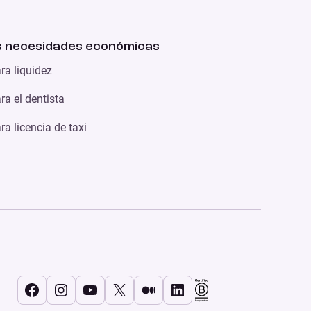
 necesidades económicas
ra liquidez
a el dentista
a licencia de taxi
Facebook
Instagram
YouTube
X
Medium
LinkedIn