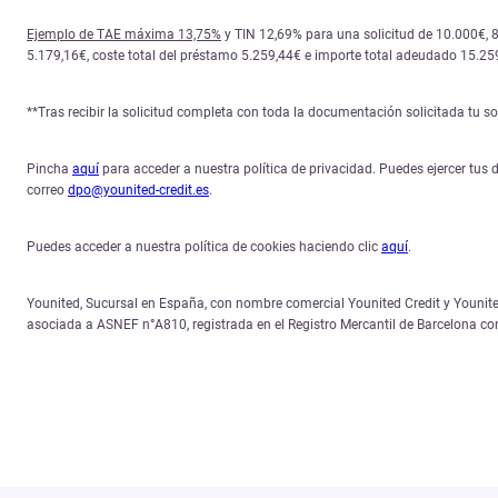
Ejemplo de TAE máxima 13,75%
y TIN 12,69% para una solicitud de 10.000€, 
5.179,16€, coste total del préstamo 5.259,44€ e importe total adeudado 15.25
**Tras recibir la solicitud completa con toda la documentación solicitada tu 
Pincha
aquí
para acceder a nuestra política de privacidad. Puedes ejercer tus d
correo
dpo@younited-credit.es
.
Puedes acceder a nuestra política de cookies haciendo clic
aquí
.
Younited, Sucursal en España, con nombre comercial Younited Credit y Younited
asociada a ASNEF n°A810, registrada en el Registro Mercantil de Barcelona c