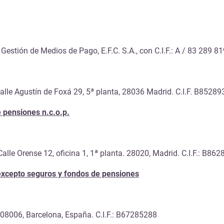
tión de Medios de Pago, E.F.C. S.A., con C.I.F.: A / 83 289 819
alle Agustín de Foxá 29, 5ª planta, 28036 Madrid. C.I.F. B8528
e pensiones n.c.o.p.
Calle Orense 12, oficina 1, 1ª planta. 28020, Madrid. C.I.F.: B86
, excepto seguros y fondos de pensiones
8, 08006, Barcelona, España. C.I.F.: B67285288