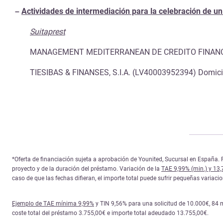
–
Actividades de intermediación para la celebración de un
Suitaprest
MANAGEMENT MEDITERRANEAN DE CREDITO FINANCIERO, 
TIESIBAS & FINANSES, S.I.A. (LV40003952394) Domicili
*Oferta de financiación sujeta a aprobación de Younited, Sucursal en España. P
proyecto y de la duración del préstamo. Variación de la
TAE 9,99% (min.) y 13
caso de que las fechas difieran, el importe total puede sufrir pequeñas variac
Ejemplo de TAE mínima 9,99%
y TIN 9,56% para una solicitud de 10.000€, 84 
coste total del préstamo 3.755,00€ e importe total adeudado 13.755,00€.