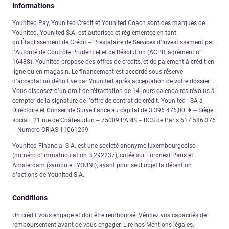
Informations
Younited Pay, Younited Credit et Younited Coach sont des marques de
Younited. Younited S.A. est autorisée et réglementée en tant
qu’Établissement de Crédit – Prestataire de Services d’Investissement par
l’Autorité de Contrôle Prudentiel et de Résolution (ACPR, agrément n°
16488). Younited propose des offres de crédits, et de paiement à crédit en
ligne ou en magasin. Le financement est accordé sous réserve
d’acceptation définitive par Younited après acceptation de votre dossier.
Vous disposez d’un droit de rétractation de 14 jours calendaires révolus à
compter de la signature de l’offre de contrat de crédit. Younited : SA à
Directoire et Conseil de Surveillance au capital de 3 396 476,00 € – Siège
social : 21 rue de Châteaudun – 75009 PARIS – RCS de Paris 517 586 376
– Numéro ORIAS 11061269.
Younited Financial S.A. est une société anonyme luxembourgeoise
(numéro d’immatriculation B 292237), cotée sur Euronext Paris et
Amsterdam (symbole : YOUNI), ayant pour seul objet la détention
d’actions de Younited S.A.
Conditions
Un crédit vous engage et doit être remboursé. Vérifiez vos capacités de
remboursement avant de vous engager. Lire nos Mentions légales.