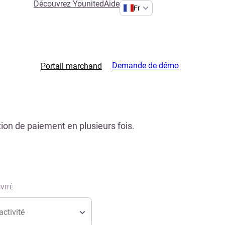
Découvrez Younited
Aide
Fr
Demande de démo
Portail marchand
ion de paiement en plusieurs fois.
IVITÉ
ivité
IVITÉ
ivité