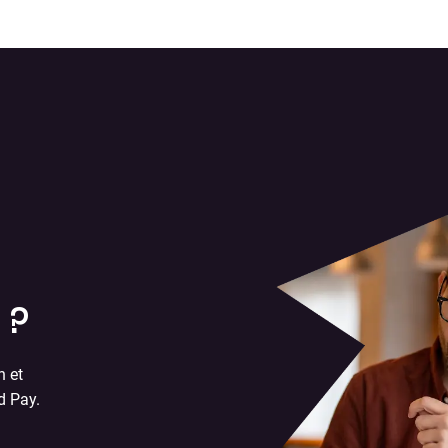
 ?
n et
d Pay.