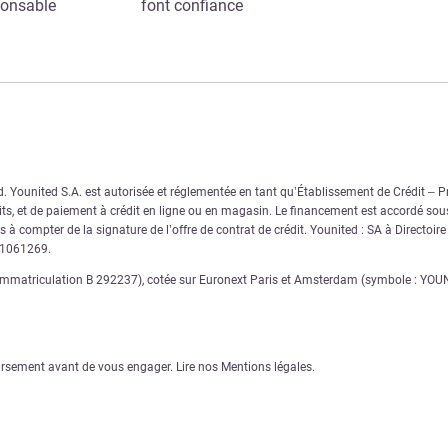
ponsable
font confiance
Younited S.A. est autorisée et réglementée en tant qu’Établissement de Crédit – Pre
s, et de paiement à crédit en ligne ou en magasin. Le financement est accordé sous
 à compter de la signature de l’offre de contrat de crédit. Younited : SA à Directoir
11061269.
matriculation B 292237), cotée sur Euronext Paris et Amsterdam (symbole : YOUNI),
ursement avant de vous engager. Lire nos Mentions légales.