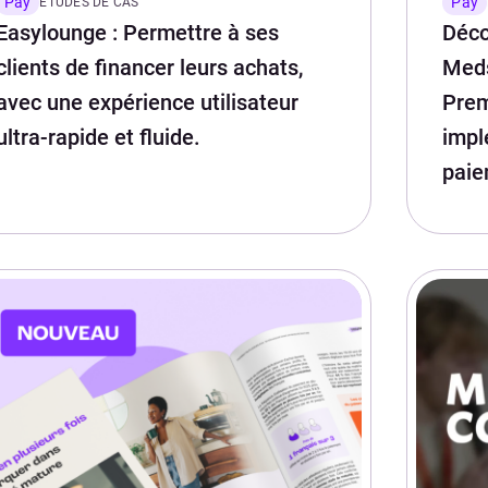
Pay
Pay
ETUDES DE CAS
Easylounge : Permettre à ses
Déco
clients de financer leurs achats,
Meds
avec une expérience utilisateur
Prem
ultra-rapide et fluide.
impl
paie