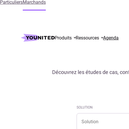
Particuliers
Marchands
Accueil
References
Produits
Ressources
Agenda
Découvrez les études de cas, conf
SOLUTION
Solution
SOLUTION
Solution