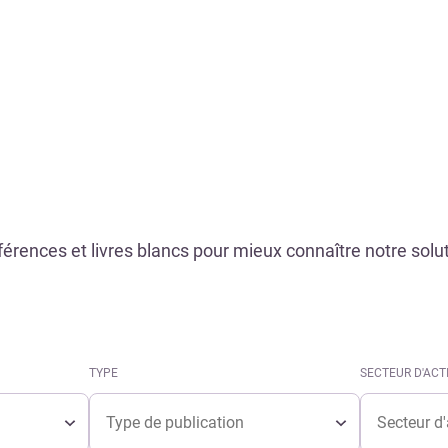
Références
érences et livres blancs pour mieux connaître notre solut
TYPE
SECTEUR D'ACT
Type
Secteur d'act
TYPE
SECTEUR D'ACT
Type
Secteur d'act