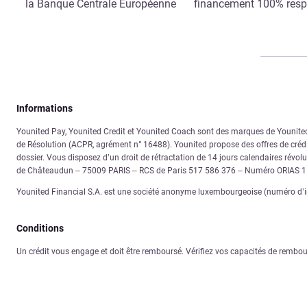
la Banque Centrale Européenne
financement 100% res
Informations
Younited Pay, Younited Credit et Younited Coach sont des marques de Younited. 
de Résolution (ACPR, agrément n° 16488). Younited propose des offres de crédit
dossier. Vous disposez d’un droit de rétractation de 14 jours calendaires révolus
de Châteaudun – 75009 PARIS – RCS de Paris 517 586 376 – Numéro ORIAS 
Younited Financial S.A. est une société anonyme luxembourgeoise (numéro d’im
Conditions
Un crédit vous engage et doit être remboursé. Vérifiez vos capacités de rembo