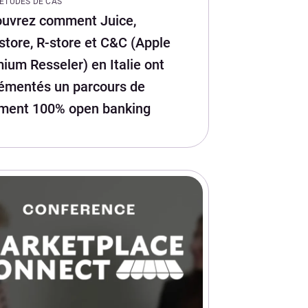
ETUDES DE CAS
uvrez comment Juice,
tore, R-store et C&C (Apple
ium Resseler) en Italie ont
émentés un parcours de
ment 100% open banking