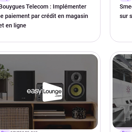
Bouygues Telecom : Implémenter
Smeg
le paiement par crédit en magasin
sur 
et en ligne