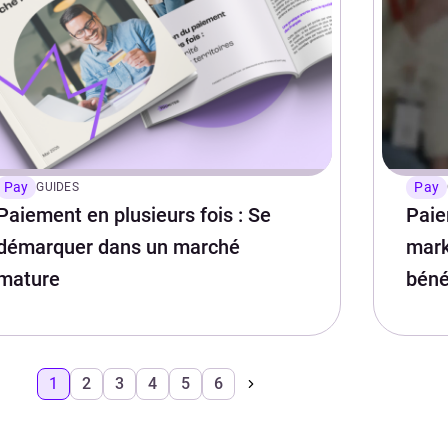
Pay
Pay
GUIDES
Paiement en plusieurs fois : Se
Paie
démarquer dans un marché
mark
mature
béné
1
2
3
4
5
6