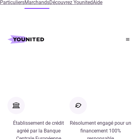
Particuliers
Marchands
Découvrez Younited
Aide
Accueil
Demande de démonstration
Demande de démonstration
Établissement de crédit
Résolument engagé pour un
agréé par la Banque
financement 100%
Centrale Européenne
responsable