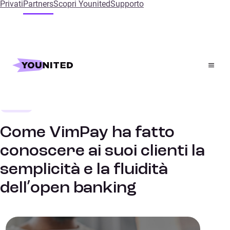
Privati
Partners
Scopri Younited
Supporto
Home
References
Come VimPay ha fatto conoscere ai suoi clienti la
semplicità e la fluidità dell’open banking
Fintech
STORIE DI SUCCESSO
Come VimPay ha fatto
conoscere ai suoi clienti la
semplicità e la fluidità
dell’open banking