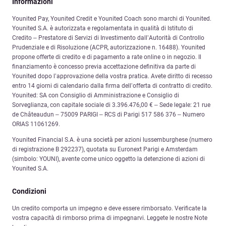
Informazioni
Younited Pay, Younited Credit e Younited Coach sono marchi di Younited.
Younited S.A. è autorizzata e regolamentata in qualità di Istituto di
Credito – Prestatore di Servizi di Investimento dall’Autorità di Controllo
Prudenziale e di Risoluzione (ACPR, autorizzazione n. 16488). Younited
propone offerte di credito e di pagamento a rate online o in negozio. Il
finanziamento è concesso previa accettazione definitiva da parte di
Younited dopo l’approvazione della vostra pratica. Avete diritto di recesso
entro 14 giorni di calendario dalla firma dell’offerta di contratto di credito.
Younited: SA con Consiglio di Amministrazione e Consiglio di
Sorveglianza, con capitale sociale di 3.396.476,00 € – Sede legale: 21 rue
de Châteaudun – 75009 PARIGI – RCS di Parigi 517 586 376 – Numero
ORIAS 11061269.
Younited Financial S.A. è una società per azioni lussemburghese (numero
di registrazione B 292237), quotata su Euronext Parigi e Amsterdam
(simbolo: YOUNI), avente come unico oggetto la detenzione di azioni di
Younited S.A.
Condizioni
Un credito comporta un impegno e deve essere rimborsato. Verificate la
vostra capacità di rimborso prima di impegnarvi. Leggete le nostre Note