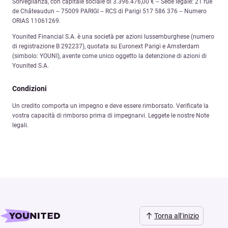
Sorveglianza, con capitale sociale di 3.396.476,00 € – Sede legale: 21 rue
de Châteaudun – 75009 PARIGI – RCS di Parigi 517 586 376 – Numero
ORIAS 11061269.
Younited Financial S.A. è una società per azioni lussemburghese (numero
di registrazione B 292237), quotata su Euronext Parigi e Amsterdam
(simbolo: YOUNI), avente come unico oggetto la detenzione di azioni di
Younited S.A.
Condizioni
Un credito comporta un impegno e deve essere rimborsato. Verificate la
vostra capacità di rimborso prima di impegnarvi. Leggete le nostre Note
legali.
Torna all’inizio