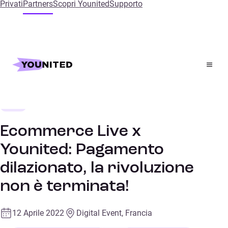
Privati
Partners
Scopri Younited
Supporto
Home
References
Ecommerce Live x Younited: Pagamento dilazionato, la
rivoluzione non è terminata!
Retail
CONFERENZE
Ecommerce Live x
Younited: Pagamento
dilazionato, la rivoluzione
non è terminata!
12 Aprile 2022
Digital Event, Francia