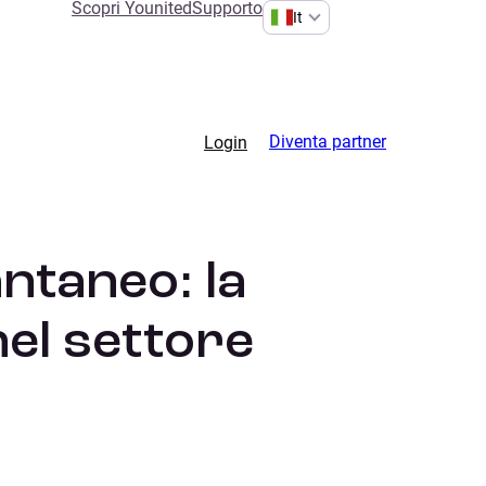
Scopri Younited
Supporto
It
Diventa partner
Login
antaneo: la
nel settore