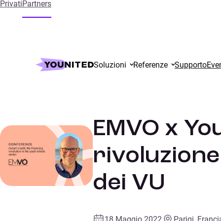
Privati
Partners
Home
References
EMVO x Younited: Il credito istantaneo: l
Soluzioni
Referenze
Supporto
Even
Automotive
CONFERENZE
EMVO x Youn
rivoluzione
dei VU
18 Maggio 2022
Parigi, Franci