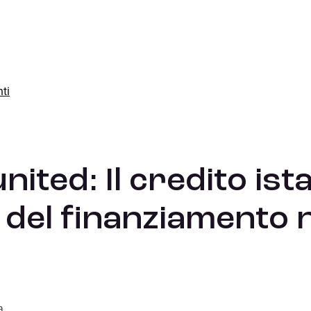
a rivoluzione del finanziamento nel settore dei VU
ti
ited: Il credito ist
 del finanziamento 
a