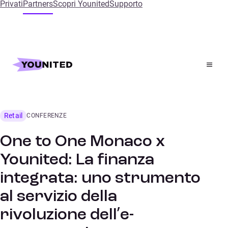
Privati
Partners
Scopri Younited
Supporto
Home
References
One to One Monaco x Younited: La finanza integrata:
uno strumento al servizio della rivoluzione dell’e-
commerce!
Retail
CONFERENZE
One to One Monaco x
Younited: La finanza
integrata: uno strumento
al servizio della
rivoluzione dell’e-