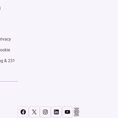
i
rivacy
Cookie
ng & 231
Facebook
X
Instagram
LinkedIn
YouTube