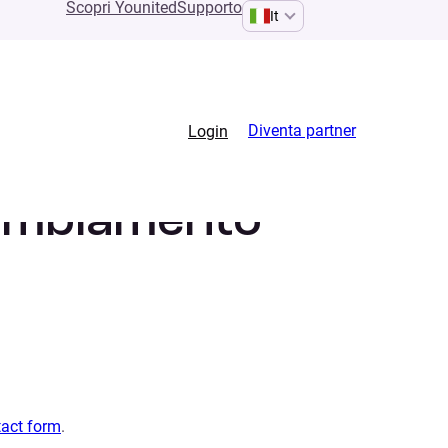
Scopri Younited
Supporto
It
Diventa partner
Login
cambiamento
tact form
.