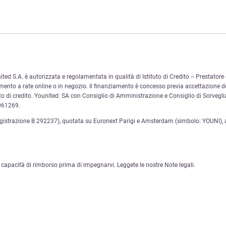
 S.A. è autorizzata e regolamentata in qualità di Istituto di Credito – Prestatore d
ento a rate online o in negozio. Il finanziamento è concesso previa accettazione de
ratto di credito. Younited: SA con Consiglio di Amministrazione e Consiglio di Sorvegl
061269.
egistrazione B 292237), quotata su Euronext Parigi e Amsterdam (simbolo: YOUNI), a
capacità di rimborso prima di impegnarvi. Leggete le nostre Note legali.