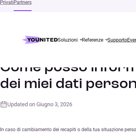
Privati
Partners
Soluzioni
Referenze
Supporto
Even
Home
Supports
Come posso informare Younited del cambia
Come posso inform
dei miei dati person
Updated on
Giugno 3, 2026
In caso di cambiamento dei recapiti o della tua situazione per