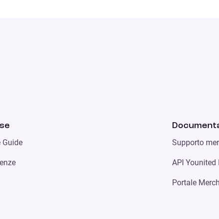
rse
Documenta
e Guide
Supporto mer
enze
API Younited
Portale Merc