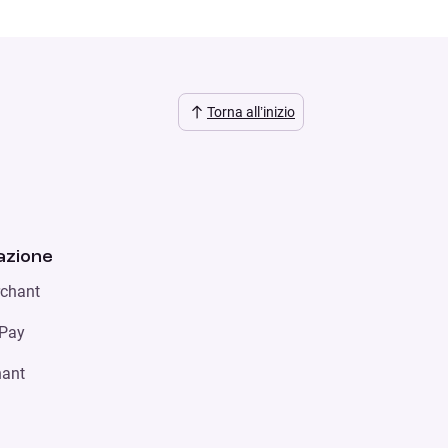
Torna all’inizio
zione
chant
 Pay
hant