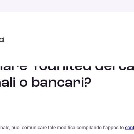
ti
mento dei miei dati personali o bancari?
are Younited del 
ali o bancari?
sonale, puoi comunicare tale modifica compilando l’apposito
con