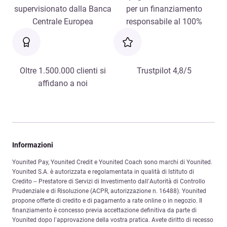
supervisionato dalla Banca
per un finanziamento
Centrale Europea
responsabile al 100%
Oltre 1.500.000 clienti si
Trustpilot 4,8/5
affidano a noi
Informazioni
Younited Pay, Younited Credit e Younited Coach sono marchi di Younited.
Younited S.A. è autorizzata e regolamentata in qualità di Istituto di
Credito – Prestatore di Servizi di Investimento dall’Autorità di Controllo
Prudenziale e di Risoluzione (ACPR, autorizzazione n. 16488). Younited
propone offerte di credito e di pagamento a rate online o in negozio. Il
finanziamento è concesso previa accettazione definitiva da parte di
Younited dopo l’approvazione della vostra pratica. Avete diritto di recesso