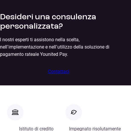
Desideri una consulenza
personalizzata?
I nostri esperti ti assistono nella scelta,
nell’implementazione e nell’utilizzo della soluzione di
pagamento rateale Younited Pay.
Contattaci
Istituto di credito
Impegnato risolutamente