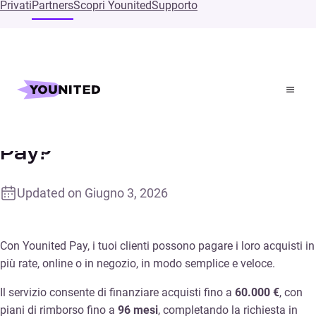
Privati
Partners
Scopri Younited
Supporto
Home
Supports
Come funziona Younited Pay?
Come funziona Younited
Pay?
Updated on
Giugno 3, 2026
Con
Younited Pay
, i tuoi clienti possono pagare i loro acquisti in
più rate,
online o in negozio
, in modo semplice e veloce.
Il servizio consente di finanziare acquisti fino a
60.000 €
, con
piani di rimborso fino a
96 mesi
, completando la richiesta in