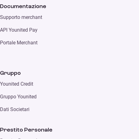
Documentazione
Supporto merchant
API Younited Pay
Portale Merchant
Gruppo
Younited Credit
Gruppo Younited
Dati Societari
Prestito Personale