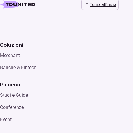
Torna all’inizio
Soluzioni
Merchant
Banche & Fintech
Risorse
Studi e Guide
Conferenze
Eventi