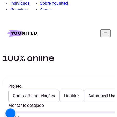
Indivíduos
Sobre Younited
Parceiros
Ajudar
Home
Crédito Pessoal
Credito Viagem
Crédito para viagens
100% online
Projeto
Obras / Remodelações
Liquidez
Automóvel Usa
Montante desejado