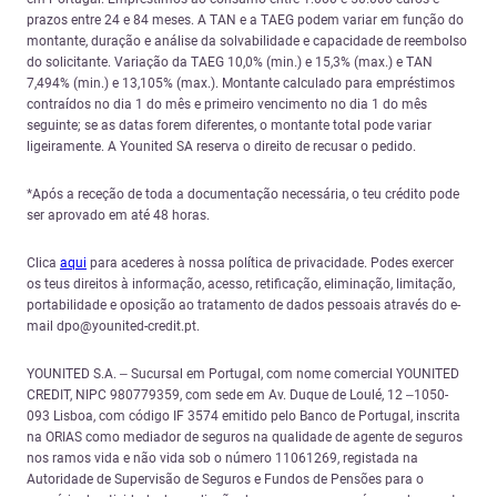
prazos entre 24 e 84 meses. A TAN e a TAEG podem variar em função do
montante, duração e análise da solvabilidade e capacidade de reembolso
do solicitante. Variação da TAEG 10,0% (min.) e 15,3% (max.) e TAN
7,494% (min.) e 13,105% (max.). Montante calculado para empréstimos
contraídos no dia 1 do mês e primeiro vencimento no dia 1 do mês
seguinte; se as datas forem diferentes, o montante total pode variar
ligeiramente. A Younited SA reserva o direito de recusar o pedido.
*Após a receção de toda a documentação necessária, o teu crédito pode
ser aprovado em até 48 horas.
Clica
aqui
para acederes à nossa política de privacidade. Podes exercer
os teus direitos à informação, acesso, retificação, eliminação, limitação,
portabilidade e oposição ao tratamento de dados pessoais através do e-
mail dpo@younited-credit.pt.
YOUNITED S.A. – Sucursal em Portugal, com nome comercial YOUNITED
CREDIT, NIPC 980779359, com sede em Av. Duque de Loulé, 12 –1050-
093 Lisboa, com código IF 3574 emitido pelo Banco de Portugal, inscrita
na ORIAS como mediador de seguros na qualidade de agente de seguros
nos ramos vida e não vida sob o número 11061269, registada na
Autoridade de Supervisão de Seguros e Fundos de Pensões para o