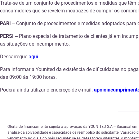
Trata-se de um conjunto de procedimentos e medidas que têm p
consumidores que se revelem incapazes de cumprir os compromi
PARI
– Conjunto de procedimentos e medidas adoptados para o
PERSI
– Plano especial de tratamento de clientes já em incumpri
as situações de incumprimento.
Descarregue
aqui
.
Para informar a Younited da existência de dificuldades no paga
das 09:00 às 19:00 horas.
Poderá ainda utilizar o endereço de e-mail:
apoioincumpriment
Oferta de financiamento sujeita à aprovação da YOUNITED S.A – Sucursal em
análise da solvabilidade e capacidade de reembolso do solicitante. Variação
vencimento no dia 1 do mês seguinte; se as datas forem diferentes, o montante 