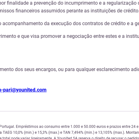
or finalidade a prevenção do incumprimento e a regularização 
ssos financeiros assumidos perante as instituições de crédito
 acompanhamento da execução dos contratos de crédito e a ges
mento e que visa promover a negociação entre estes e a instituiç
mento dos seus encargos, ou para qualquer esclarecimento adici
o-pari@younited.com
 Portugal. Empréstimos ao consumo entre 1.000 e 50.000 euros e prazos entre 24
 da TAEG 10,0% (min.) e 15,3% (max.) e TAN 7,494% (min.) e 13,105% (max.). Monta
total pode variar ligeiramente. A Younited SA reserva o direito de recusar o pedido