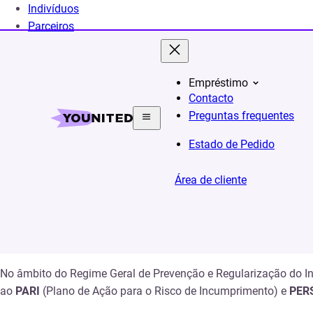
Indivíduos
Parceiros
Empréstimo
Contacto
Home
Secao juridica
Prevenção e gestão do inc
Preguntas frequentes
Estado de Pedido
Prevenção e ge
Área de cliente
No âmbito do Regime Geral de Prevenção e Regularização do In
ao
PARI
(Plano de Ação para o Risco de Incumprimento) e
PER