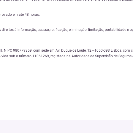
provado em até 48 horas.
s direitos à informação, acesso, retificação, eliminação, limitação, portabilidade
 NIPC 980779359, com sede em Av. Duque de Loulé, 12 –1050-093 Lisboa, com cód
 vida sob o número 11061269, registada na Autoridade de Supervisão de Seguros e