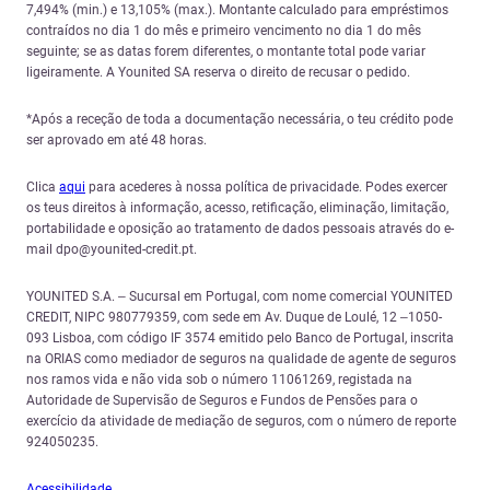
7,494% (min.) e 13,105% (max.). Montante calculado para empréstimos
contraídos no dia 1 do mês e primeiro vencimento no dia 1 do mês
seguinte; se as datas forem diferentes, o montante total pode variar
ligeiramente. A Younited SA reserva o direito de recusar o pedido.
*Após a receção de toda a documentação necessária, o teu crédito pode
ser aprovado em até 48 horas.
Clica
aqui
para acederes à nossa política de privacidade. Podes exercer
os teus direitos à informação, acesso, retificação, eliminação, limitação,
portabilidade e oposição ao tratamento de dados pessoais através do e-
mail dpo@younited-credit.pt.
YOUNITED S.A. – Sucursal em Portugal, com nome comercial YOUNITED
CREDIT, NIPC 980779359, com sede em Av. Duque de Loulé, 12 –1050-
093 Lisboa, com código IF 3574 emitido pelo Banco de Portugal, inscrita
na ORIAS como mediador de seguros na qualidade de agente de seguros
nos ramos vida e não vida sob o número 11061269, registada na
Autoridade de Supervisão de Seguros e Fundos de Pensões para o
exercício da atividade de mediação de seguros, com o número de reporte
924050235.
Acessibilidade