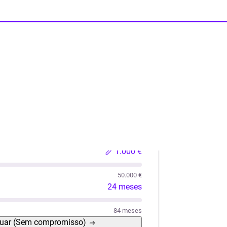
lações
Liquidez
Automóvel Usado
Móveis / Eletro
1.000 €
50.000 €
24 meses
84 meses
uar
(Sem compromisso)