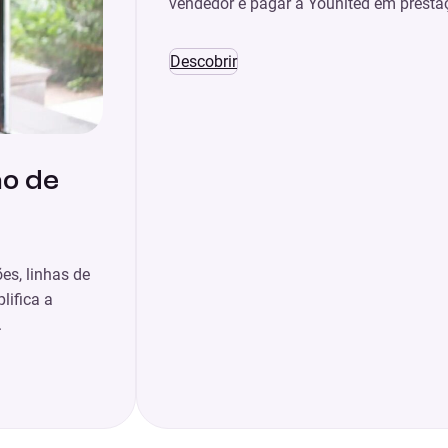
vendedor e pagar à Younited em presta
Descobrir
o de
es, linhas de
lifica a
.