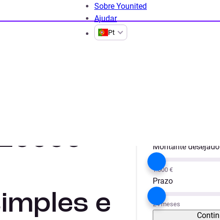
Sobre Younited
Ajudar
Pt
mpréstimos de 20000 €
Projeto
Obras / Remode
 20000
Montante desejado
1.000 €
Prazo
imples e
24 meses
Contin