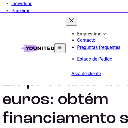
Indivíduos
Parceiros
Empréstimo
Contacto
Home
Crédito Pessoal
Simulador
Créditos e e
Preguntas frequentes
Estado de Pedido
Área de cliente
Empréstimo de
euros: obtém
financiamento s