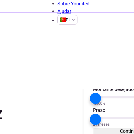
Sobre Younited
Ajudar
Pt
Projeto
Obras / Remode
Montante desejado
1.000 €
z
Prazo
24 meses
Contin