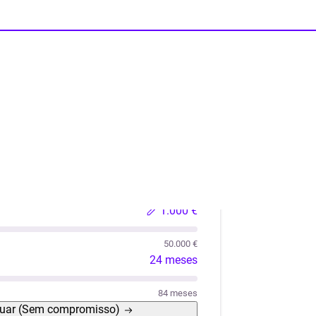
lações
Liquidez
Automóvel Usado
Móveis / Eletro
1.000 €
50.000 €
24 meses
84 meses
uar
(Sem compromisso)