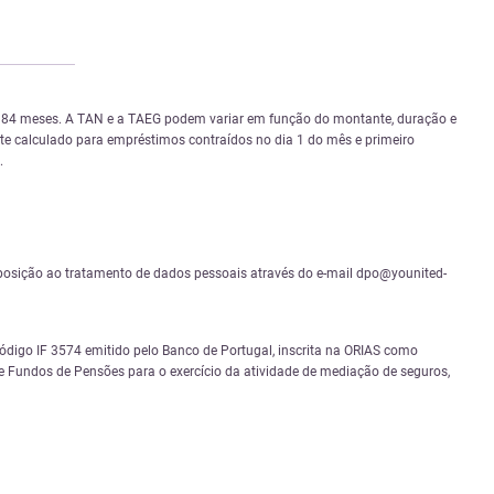
 e 84 meses. A TAN e a TAEG podem variar em função do montante, duração e
nte calculado para empréstimos contraídos no dia 1 do mês e primeiro
.
 e oposição ao tratamento de dados pessoais através do e-mail dpo@younited-
igo IF 3574 emitido pelo Banco de Portugal, inscrita na ORIAS como
 Fundos de Pensões para o exercício da atividade de mediação de seguros,