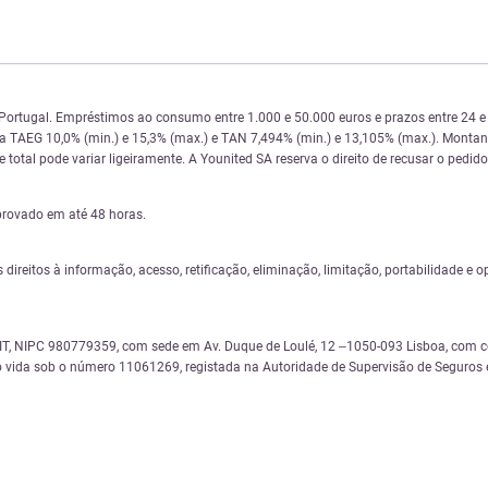
 Portugal. Empréstimos ao consumo entre 1.000 e 50.000 euros e prazos entre 24
 da TAEG 10,0% (min.) e 15,3% (max.) e TAN 7,494% (min.) e 13,105% (max.). Monta
total pode variar ligeiramente. A Younited SA reserva o direito de recusar o pedido
provado em até 48 horas.
s direitos à informação, acesso, retificação, eliminação, limitação, portabilidade
 NIPC 980779359, com sede em Av. Duque de Loulé, 12 –1050-093 Lisboa, com cód
 vida sob o número 11061269, registada na Autoridade de Supervisão de Seguros e