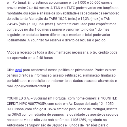
em Portugal. Empréstimos ao consumo entre 1.000 e 50.000 euros e
prazos entre 24 e 84 meses. A TAN e a TAEG podem variar em função do
montante, duração e análise da solvabilidade e capacidade de reembolso
do solicitante. Variação da TAEG 10,0% (min.) e 15,3% (max.) e TAN
7,494% (min.) e 13,105% (max.). Montante calculado para empréstimos
contraídos no dia 1 do mês e primeiro vencimento no dia 1 do mês
seguinte; se as datas forem diferentes, o montante total pode variar
ligeiramente. A Younited SA reserva o direito de recusar o pedido.
*Após a receção de toda a documentação necessária, o teu crédito pode
ser aprovado em até 48 horas.
Clica
aqui
para acederes à nossa política de privacidade. Podes exercer
os teus direitos à informação, acesso, retificação, eliminação, limitação,
portabilidade e oposição ao tratamento de dados pessoais através do e-
mail dpo@younited-credit.pt.
YOUNITED S.A. – Sucursal em Portugal, com nome comercial YOUNITED
CREDIT, NIPC 980779359, com sede em Av. Duque de Loulé, 12 –1050-
093 Lisboa, com código IF 3574 emitido pelo Banco de Portugal, inscrita
na ORIAS como mediador de seguros na qualidade de agente de seguros
nos ramos vida e não vida sob o número 11061269, registada na
Autoridade de Supervisão de Seguros e Fundos de Pensões para o