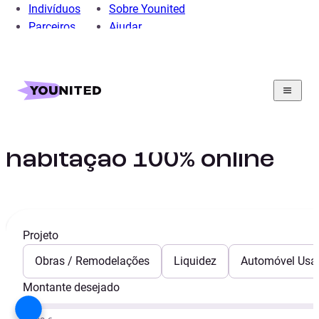
Indivíduos
Sobre Younited
Parceiros
Ajudar
Home
Crédito Pessoal
Crédito Obras
Crédito para obras na
habitação 100% online
Projeto
Obras / Remodelações
Liquidez
Automóvel Usa
Montante desejado