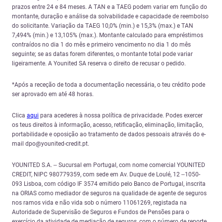
prazos entre 24 e 84 meses. A TAN e a TAEG podem variar em função do
montante, duração e análise da solvabilidade e capacidade de reembolso
do solicitante. Variação da TAEG 10,0% (min.) e 15,3% (max.) e TAN
7,494% (min.) e 13,105% (max.). Montante calculado para empréstimos
contraídos no dia 1 do mês e primeiro vencimento no dia 1 do mês
seguinte; se as datas forem diferentes, o montante total pode variar
ligeiramente. A Younited SA reserva o direito de recusar o pedido.
*Após a receção de toda a documentação necessária, o teu crédito pode
ser aprovado em até 48 horas.
Clica
aqui
para acederes à nossa política de privacidade. Podes exercer
os teus direitos à informação, acesso, retificação, eliminação, limitação,
portabilidade e oposição ao tratamento de dados pessoais através do e-
mail dpo@younited-credit.pt.
YOUNITED S.A. – Sucursal em Portugal, com nome comercial YOUNITED
CREDIT, NIPC 980779359, com sede em Av. Duque de Loulé, 12 –1050-
093 Lisboa, com código IF 3574 emitido pelo Banco de Portugal, inscrita
na ORIAS como mediador de seguros na qualidade de agente de seguros
nos ramos vida e não vida sob o número 11061269, registada na
Autoridade de Supervisão de Seguros e Fundos de Pensões para o
exercício da atividade de mediação de seguros, com o número de reporte