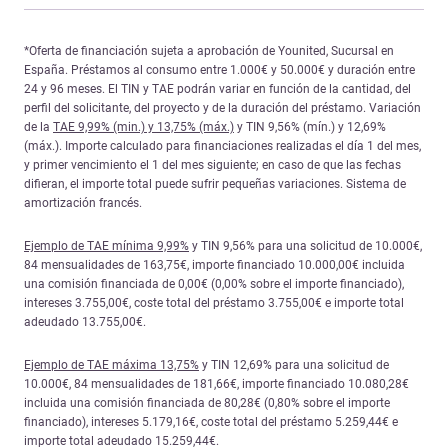
*Oferta de financiación sujeta a aprobación de Younited, Sucursal en
España. Préstamos al consumo entre 1.000€ y 50.000€ y duración entre
24 y 96 meses. El TIN y TAE podrán variar en función de la cantidad, del
perfil del solicitante, del proyecto y de la duración del préstamo. Variación
de la
TAE 9,99% (min.) y 13,75% (máx.)
y TIN 9,56% (mín.) y 12,69%
(máx.). Importe calculado para financiaciones realizadas el día 1 del mes,
y primer vencimiento el 1 del mes siguiente; en caso de que las fechas
difieran, el importe total puede sufrir pequeñas variaciones. Sistema de
amortización francés.
Ejemplo de TAE mínima 9,99%
y TIN 9,56% para una solicitud de 10.000€,
84 mensualidades de 163,75€, importe financiado 10.000,00€ incluida
una comisión financiada de 0,00€ (0,00% sobre el importe financiado),
intereses 3.755,00€, coste total del préstamo 3.755,00€ e importe total
adeudado 13.755,00€.
Ejemplo de TAE máxima 13,75%
y TIN 12,69% para una solicitud de
10.000€, 84 mensualidades de 181,66€, importe financiado 10.080,28€
incluida una comisión financiada de 80,28€ (0,80% sobre el importe
financiado), intereses 5.179,16€, coste total del préstamo 5.259,44€ e
importe total adeudado 15.259,44€.