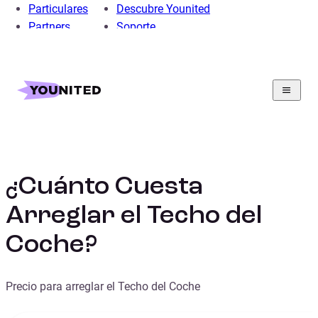
Particulares
Descubre Younited
Partners
Soporte
Home
Educacion Financiera: entender el presupuesto y el
crédito
Finanzas Personales
Guia
¿Cuánto Cuesta Arreglar el Techo del Coche?
¿Cuánto Cuesta
Arreglar el Techo del
Coche?
Precio para arreglar el Techo del Coche