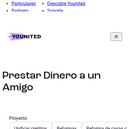
Particulares
Descubre Younited
Partners
Soporte
Home
Educacion Financiera: entender el presupuesto y el
crédito
Finanzas Personales
Guia
Prestar Dinero a un Amigo
Prestar Dinero a un
Amigo
Proyecto
Unificar créditos
Reformas
Reforma de casas con