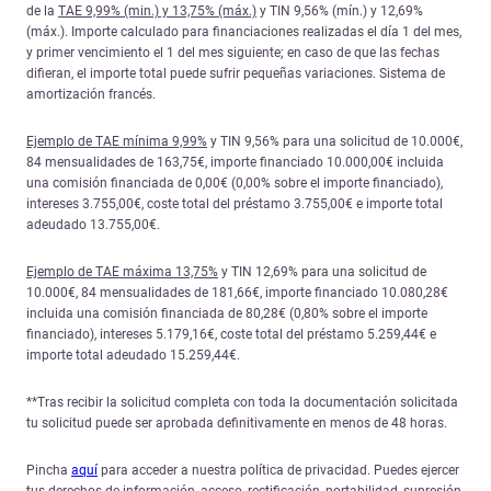
de la
TAE 9,99% (min.) y 13,75% (máx.)
y TIN 9,56% (mín.) y 12,69%
(máx.). Importe calculado para financiaciones realizadas el día 1 del mes,
y primer vencimiento el 1 del mes siguiente; en caso de que las fechas
difieran, el importe total puede sufrir pequeñas variaciones. Sistema de
amortización francés.
Ejemplo de TAE mínima 9,99%
y TIN 9,56% para una solicitud de 10.000€,
84 mensualidades de 163,75€, importe financiado 10.000,00€ incluida
una comisión financiada de 0,00€ (0,00% sobre el importe financiado),
intereses 3.755,00€, coste total del préstamo 3.755,00€ e importe total
adeudado 13.755,00€.
Ejemplo de TAE máxima 13,75%
y TIN 12,69% para una solicitud de
10.000€, 84 mensualidades de 181,66€, importe financiado 10.080,28€
incluida una comisión financiada de 80,28€ (0,80% sobre el importe
financiado), intereses 5.179,16€, coste total del préstamo 5.259,44€ e
importe total adeudado 15.259,44€.
**Tras recibir la solicitud completa con toda la documentación solicitada
tu solicitud puede ser aprobada definitivamente en menos de 48 horas.
Pincha
aquí
para acceder a nuestra política de privacidad. Puedes ejercer
tus derechos de información, acceso, rectificación, portabilidad, supresión,