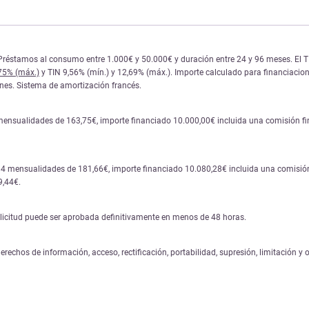
réstamos al consumo entre 1.000€ y 50.000€ y duración entre 24 y 96 meses. El TIN y
,75% (máx.)
y TIN 9,56% (mín.) y 12,69% (máx.). Importe calculado para financiacione
iones. Sistema de amortización francés.
mensualidades de 163,75€, importe financiado 10.000,00€ incluida una comisión fina
84 mensualidades de 181,66€, importe financiado 10.080,28€ incluida una comisión 
9,44€.
solicitud puede ser aprobada definitivamente en menos de 48 horas.
erechos de información, acceso, rectificación, portabilidad, supresión, limitación y