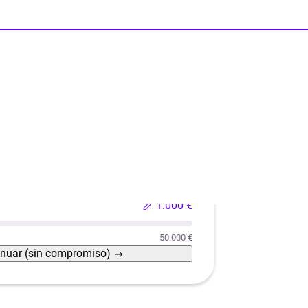
esto de donaciones?
Reformas
Reforma de casas con eficiencia energética
1.000 €
50.000 €
inuar
(sin compromiso)