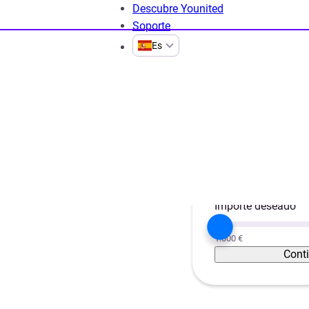
Descubre Younited
Soporte
Es
o y el crédito
Finanzas Personales
Guia
¿Qué es el impu
Proyecto
esto de
Unificar créditos
Importe deseado
1.000 €
Cont