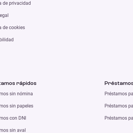
ca de privacidad
legal
ca de cookies
bilidad
tamos rápidos
Préstamos
mos sin nómina
Préstamos pa
mos sin papeles
Préstamos par
mos con DNI
Préstamos par
mos sin aval