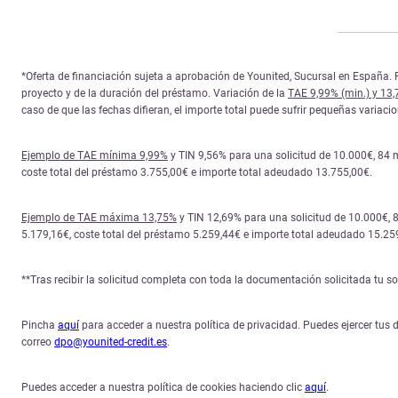
*Oferta de financiación sujeta a aprobación de Younited, Sucursal en España. P
proyecto y de la duración del préstamo. Variación de la
TAE 9,99% (min.) y 13
caso de que las fechas difieran, el importe total puede sufrir pequeñas variac
Ejemplo de TAE mínima 9,99%
y TIN 9,56% para una solicitud de 10.000€, 84 
coste total del préstamo 3.755,00€ e importe total adeudado 13.755,00€.
Ejemplo de TAE máxima 13,75%
y TIN 12,69% para una solicitud de 10.000€, 
5.179,16€, coste total del préstamo 5.259,44€ e importe total adeudado 15.25
**Tras recibir la solicitud completa con toda la documentación solicitada tu 
Pincha
aquí
para acceder a nuestra política de privacidad. Puedes ejercer tus d
correo
dpo@younited-credit.es
.
Puedes acceder a nuestra política de cookies haciendo clic
aquí
.