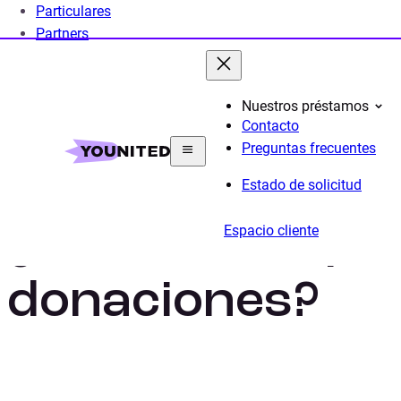
Particulares
Partners
Nuestros préstamos
Contacto
Home
Educacion Financiera: entender el presupuest
Preguntas frecuentes
Estado de solicitud
¿Qué es el impu
Espacio cliente
donaciones?