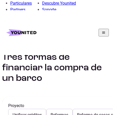
Particulares
Descubre Younited
Partners
Soporte
Home
Préstamo Personal
Préstamo Liquidez
Guía de préstamos para obtener liquidez
Tres formas de financiar la compra de un barco
Tres formas de
financiar la compra de
un barco
Proyecto
Unificar créditos
Reformas
Reforma de casas con