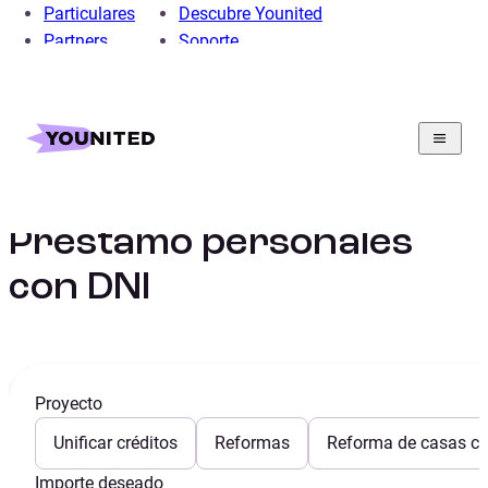
Particulares
Descubre Younited
Partners
Soporte
Home
Préstamo Personal
Nuestros proyectos para préstamos personales
Prestamos personales con DNI
Préstamo personales
con DNI
Proyecto
Unificar créditos
Reformas
Reforma de casas con
Importe deseado