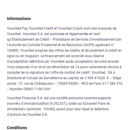
Informations
Younited Pay, Younited Credit et Younited Coach sont des marques de
Younited. Younited S.A. est autorisée et réglementée en tant
qu’Établissement de Crédit – Prestataire de Services d’Investissement par
l’Autorité de Contrôle Prudentiel et de Résolution (ACPR, agrément n°
16488). Younited propose des offres de crédits, et de paiement à crédit en
ligne ou en magasin. Le financement est accordé sous réserve
d’acceptation définitive par Younited après acceptation de votre dossier.
Vous disposez d’un droit de rétractation de 14 jours calendaires révolus à
compter de la signature de l’offre de contrat de crédit. Younited : SA à
Directoire et Conseil de Surveillance au capital de 3 396 476,00 € – Siège
social : 21 rue de Châteaudun – 75009 PARIS – RCS de Paris 517 586 376
– Numéro ORIAS 11061269.
Younited Financial S.A. est une société anonyme luxembourgeoise
(numéro d’immatriculation B 292237), cotée sur Euronext Paris et
Amsterdam (symbole : YOUNI), ayant pour seul objet la détention
d’actions de Younited S.A.
Conditions