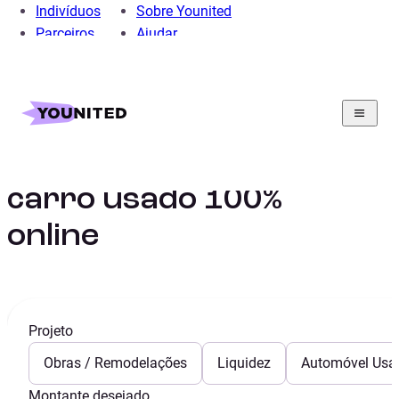
Indivíduos
Sobre Younited
Parceiros
Ajudar
Home
Crédito Pessoal
Crédito Automóvel
Financiamento para
carro usado 100%
online
Projeto
Obras / Remodelações
Liquidez
Automóvel Usa
Montante desejado