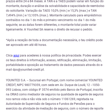
prazos entre 24 e 84 meses. A TAN e a TAEG podem variar em função do
montante, duração e análise da solvabilidade e capacidade de reembolso
do solicitante. Variação da TAEG 10,0% (min.) e 15,3% (max.) e TAN
7,494% (min.) e 13,105% (max.). Montante calculado para empréstimos
contraídos no dia 1 do mês e primeiro vencimento no dia 1 do mês
seguinte; se as datas forem diferentes, o montante total pode variar
ligeiramente. A Younited SA reserva o direito de recusar o pedido.
*Após a receção de toda a documentação necessária, o teu crédito pode
ser aprovado em até 48 horas.
Clica
aqui
para acederes à nossa política de privacidade. Podes exercer
os teus direitos à informação, acesso, retificação, eliminação, limitação,
portabilidade e oposição ao tratamento de dados pessoais através do e-
mail dpo@younited-credit.pt.
YOUNITED S.A. – Sucursal em Portugal, com nome comercial YOUNITED
CREDIT, NIPC 980779359, com sede em Av. Duque de Loulé, 12 –1050-
093 Lisboa, com código IF 3574 emitido pelo Banco de Portugal, inscrita
na ORIAS como mediador de seguros na qualidade de agente de seguros
nos ramos vida e não vida sob o número 11061269, registada na
Autoridade de Supervisão de Seguros e Fundos de Pensões para o
exercício da atividade de mediação de seguros, com o número de reporte