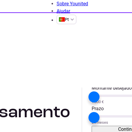
Sobre Younited
Ajudar
Pt
Projeto
Obras / Remode
Montante desejado
1.000 €
asamento
Prazo
24 meses
Contin