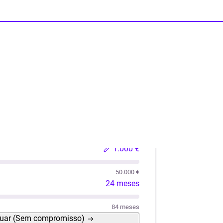
lações
Liquidez
Automóvel Usado
Móveis / Eletro
1.000 €
50.000 €
24 meses
84 meses
uar
(Sem compromisso)