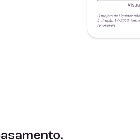
Visua
O projeto de Liquidez não
Instrução 14/2013, tais
renováveis.
casamento.