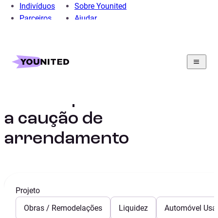
Indivíduos
Sobre Younited
Parceiros
Ajudar
Home
Crédito Pessoal
Crédito para financiar a caução de arrendamento
Crédito para financiar
a caução de
arrendamento
Projeto
Obras / Remodelações
Liquidez
Automóvel Usa