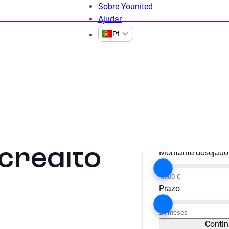
Sobre Younited
Ajudar
Pt
omo fazer um crédito de saúde
Projeto
Obras / Remode
crédito
Montante desejado
1.000 €
Prazo
24 meses
Contin