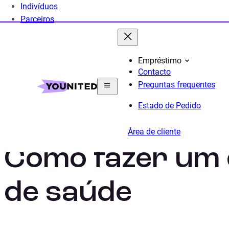
Indivíduos
Parceiros
Empréstimo
Contacto
Home
Crédito Pessoal
Crédito Saúde
Guia
C
Preguntas frequentes
Estado de Pedido
Área de cliente
Como fazer um 
de saúde