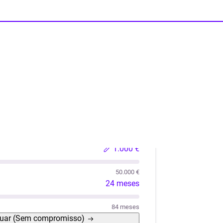
lações
Liquidez
Automóvel Usado
Móveis / Eletro
1.000 €
50.000 €
24 meses
84 meses
uar
(Sem compromisso)