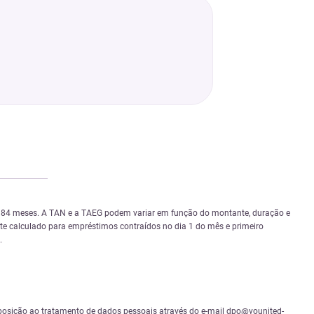
 e 84 meses. A TAN e a TAEG podem variar em função do montante, duração e
nte calculado para empréstimos contraídos no dia 1 do mês e primeiro
.
 e oposição ao tratamento de dados pessoais através do e-mail dpo@younited-