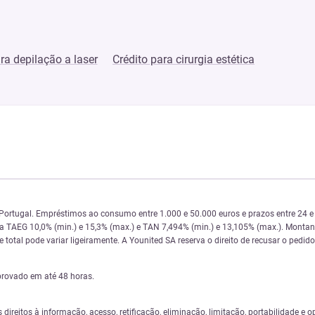
a depilação a laser
Crédito para cirurgia estética
 Portugal. Empréstimos ao consumo entre 1.000 e 50.000 euros e prazos entre 24
 da TAEG 10,0% (min.) e 15,3% (max.) e TAN 7,494% (min.) e 13,105% (max.). Monta
total pode variar ligeiramente. A Younited SA reserva o direito de recusar o pedido
provado em até 48 horas.
s direitos à informação, acesso, retificação, eliminação, limitação, portabilidade