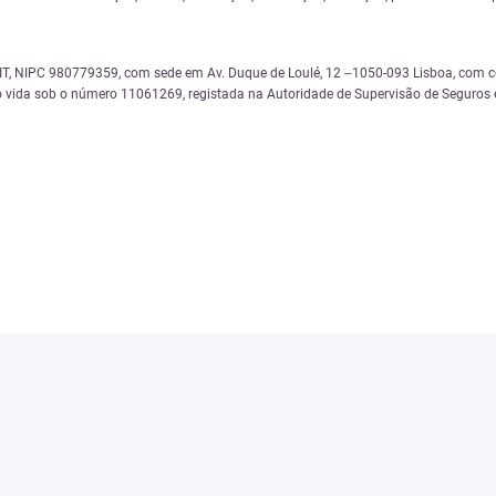
 NIPC 980779359, com sede em Av. Duque de Loulé, 12 –1050-093 Lisboa, com cód
 vida sob o número 11061269, registada na Autoridade de Supervisão de Seguros e