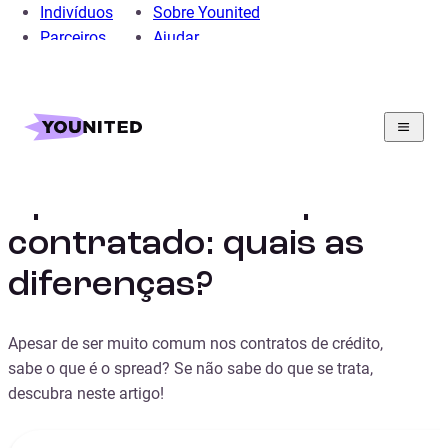
Indivíduos
Sobre Younited
Parceiros
Ajudar
Home
Crédito Pessoal
Financas Pessoais
Guia
Spread base vs. spread contratado: quais as diferenças?
Spread base vs spread
contratado: quais as
diferenças?
Apesar de ser muito comum nos contratos de crédito,
sabe o que é o spread? Se não sabe do que se trata,
descubra neste artigo!