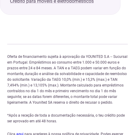
Crédito para móveis e eletrodomésticos
Oferta de financiamento sujeita à aprovação da YOUNITED S.A – Sucursal
em Portugal. Empréstimos ao consumo entre 1.000 e 50.000 euros e
prazos entre 24 e 84 meses. A TAN e a TAEG podem variar em função do
montante, duração e análise da solvabilidade e capacidade de reembolso
do solicitante. Variação da TAEG 10,0% (min.) e 15,3% (max.) e TAN
7,494% (min.) e 13,105% (max.). Montante calculado para empréstimos
contraídos no dia 1 do mês e primeiro vencimento no dia 1 do mês
seguinte; se as datas forem diferentes, o montante total pode variar
ligeiramente. A Younited SA reserva o direito de recusar o pedido.
*Após a receção de toda a documentação necessária, o teu crédito pode
ser aprovado em até 48 horas.
Clica
aqui
para acederes à nossa política de privacidade. Podes exercer