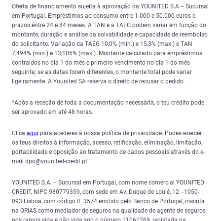
Oferta de financiamento sujeita à aprovação da YOUNITED S.A – Sucursal
em Portugal. Empréstimos ao consumo entre 1.000 e 50.000 euros e
prazos entre 24 e 84 meses. A TAN e a TAEG podem variar em função do
montante, duração e análise da solvabilidade e capacidade de reembolso
do solicitante. Variação da TAEG 10,0% (min.) e 15,3% (max.) e TAN
7,494% (min.) e 13,105% (max.). Montante calculado para empréstimos
contraídos no dia 1 do mês e primeiro vencimento no dia 1 do mês
seguinte; se as datas forem diferentes, o montante total pode variar
ligeiramente. A Younited SA reserva o direito de recusar o pedido.
*Após a receção de toda a documentação necessária, o teu crédito pode
ser aprovado em até 48 horas.
Clica
aqui
para acederes à nossa política de privacidade. Podes exercer
os teus direitos à informação, acesso, retificação, eliminação, limitação,
portabilidade e oposição ao tratamento de dados pessoais através do e-
mail dpo@younited-credit.pt.
YOUNITED S.A. – Sucursal em Portugal, com nome comercial YOUNITED
CREDIT, NIPC 980779359, com sede em Av. Duque de Loulé, 12 –1050-
093 Lisboa, com código IF 3574 emitido pelo Banco de Portugal, inscrita
na ORIAS como mediador de seguros na qualidade de agente de seguros
nos ramos vida e não vida sob o número 11061269, registada na