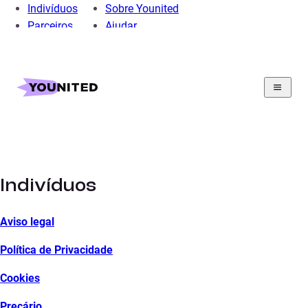
Indivíduos
Sobre Younited
Parceiros
Ajudar
Home
Secao juridica
Seção jurídica
Indivíduos
Aviso legal
Política de Privacidade
Cookies
Preçário