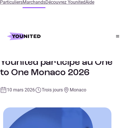
Particuliers
Marchands
Découvrez Younited
Aide
Accueil
Events
One to One Retail E-commerce
Retail
CONFERENCE
Younited participe au One
to One Monaco 2026
10 mars 2026
Trois jours
Monaco