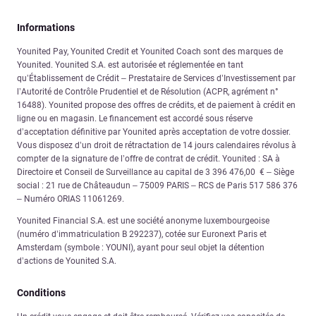
Informations
Younited Pay, Younited Credit et Younited Coach sont des marques de
Younited. Younited S.A. est autorisée et réglementée en tant
qu’Établissement de Crédit – Prestataire de Services d’Investissement par
l’Autorité de Contrôle Prudentiel et de Résolution (ACPR, agrément n°
16488). Younited propose des offres de crédits, et de paiement à crédit en
ligne ou en magasin. Le financement est accordé sous réserve
d’acceptation définitive par Younited après acceptation de votre dossier.
Vous disposez d’un droit de rétractation de 14 jours calendaires révolus à
compter de la signature de l’offre de contrat de crédit. Younited : SA à
Directoire et Conseil de Surveillance au capital de 3 396 476,00 € – Siège
social : 21 rue de Châteaudun – 75009 PARIS – RCS de Paris 517 586 376
– Numéro ORIAS 11061269.
Younited Financial S.A. est une société anonyme luxembourgeoise
(numéro d’immatriculation B 292237), cotée sur Euronext Paris et
Amsterdam (symbole : YOUNI), ayant pour seul objet la détention
d’actions de Younited S.A.
Conditions