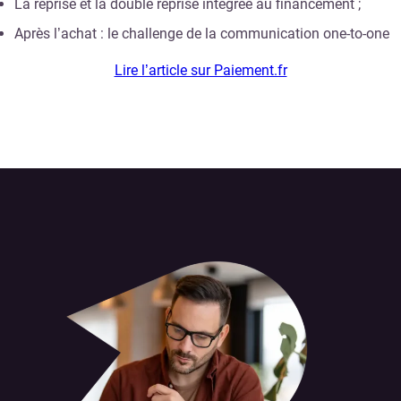
La reprise et la double reprise intégrée au financement ;
Après l’achat : le challenge de la communication one-to-one
Lire l’article sur Paiement.fr