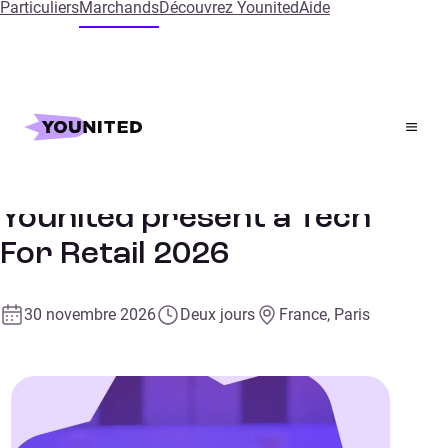
Particuliers
Marchands
Découvrez Younited
Aide
Accueil
Events
Tech For Retail
Retail
SALON
Younited présent à Tech
For Retail 2026
30 novembre 2026
Deux jours
France, Paris