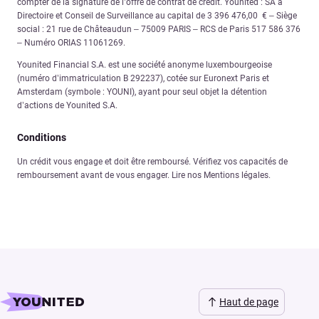
compter de la signature de l’offre de contrat de crédit. Younited : SA à
Directoire et Conseil de Surveillance au capital de 3 396 476,00 € – Siège
social : 21 rue de Châteaudun – 75009 PARIS – RCS de Paris 517 586 376
– Numéro ORIAS 11061269.
Younited Financial S.A. est une société anonyme luxembourgeoise
(numéro d’immatriculation B 292237), cotée sur Euronext Paris et
Amsterdam (symbole : YOUNI), ayant pour seul objet la détention
d’actions de Younited S.A.
Conditions
Un crédit vous engage et doit être remboursé. Vérifiez vos capacités de
remboursement avant de vous engager. Lire nos Mentions légales.
Haut de page