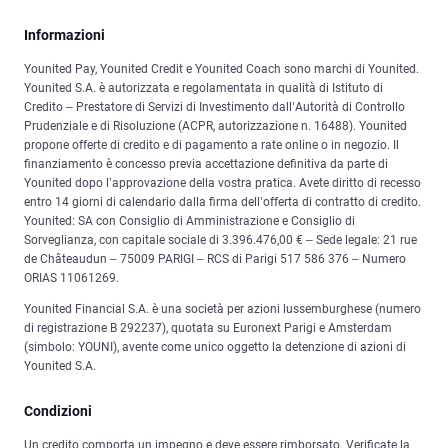
Informazioni
Younited Pay, Younited Credit e Younited Coach sono marchi di Younited.
Younited S.A. è autorizzata e regolamentata in qualità di Istituto di
Credito – Prestatore di Servizi di Investimento dall’Autorità di Controllo
Prudenziale e di Risoluzione (ACPR, autorizzazione n. 16488). Younited
propone offerte di credito e di pagamento a rate online o in negozio. Il
finanziamento è concesso previa accettazione definitiva da parte di
Younited dopo l’approvazione della vostra pratica. Avete diritto di recesso
entro 14 giorni di calendario dalla firma dell’offerta di contratto di credito.
Younited: SA con Consiglio di Amministrazione e Consiglio di
Sorveglianza, con capitale sociale di 3.396.476,00 € – Sede legale: 21 rue
de Châteaudun – 75009 PARIGI – RCS di Parigi 517 586 376 – Numero
ORIAS 11061269.
Younited Financial S.A. è una società per azioni lussemburghese (numero
di registrazione B 292237), quotata su Euronext Parigi e Amsterdam
(simbolo: YOUNI), avente come unico oggetto la detenzione di azioni di
Younited S.A.
Condizioni
Un credito comporta un impegno e deve essere rimborsato. Verificate la