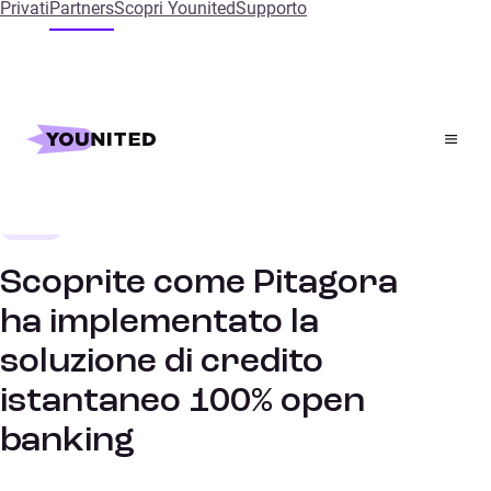
Privati
Partners
Scopri Younited
Supporto
Home
References
Scoprite come Pitagora ha implementato la soluzione di
credito istantaneo 100% open banking
Banca
STORIE DI SUCCESSO
Scoprite come Pitagora
ha implementato la
soluzione di credito
istantaneo 100% open
banking